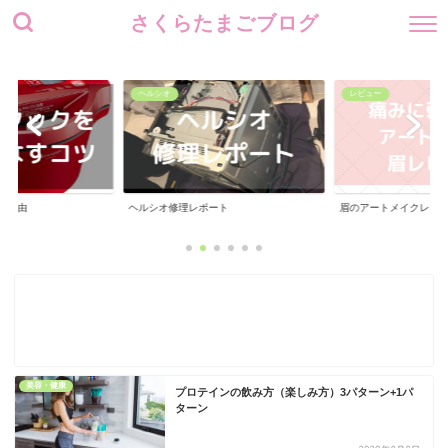
さくらたまごブログ
ヘルシオ
レビュー
入理由
ヘルシオ修理レポート
眉のアートメイクレビ
美容・健康
プロテインの飲み方（楽しみ方）3パターン+1パ
ターン