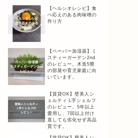
【ヘルシオレシピ】食
べ応えのある肉味噌の
作り方
【ペーパー加湿器】ミ
スティーガーデン2nd
のレビュー。木造5畳
の部屋や育児家庭に向
いています。
【賃貸OK】壁美人シ
ェルティ L字シェルフ
のレビュー。5年以上
愛用し、7回以上付け
直しても劣化せず高品
質です。
【賃貸OK】壁美人シ