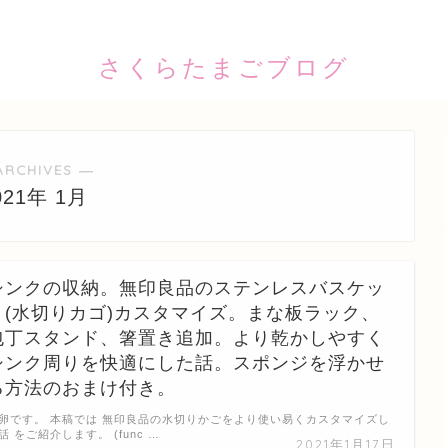
さくらたまごブログ
ARCHIVES ―
021年 1月
シンクの収納。無印良品のステンレスバスケッ
ト(水切りカゴ)カスタマイズ。まな板ラック、
包丁スタンド、箸置き追加。より乾かしやすく
シンク周りを快適にした話。スポンジを浮かせ
る方法のおまけ付き。
卵です。 本稿では 無印良品の水切りかごをより使い易くカスタマイズし
話 をご紹介します。 (func …
2021年1月17日