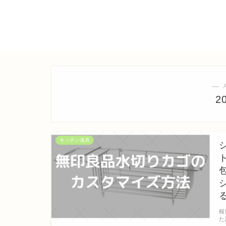
― 
2
キッチン道具
桜
た