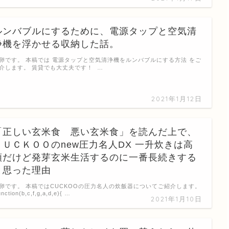
ルンバブルにするために、電源タップと空気清
浄機を浮かせる収納した話。
卵です。 本稿では 電源タップと空気清浄機をルンバブルにする方法 をご
介します。 賃貸でも大丈夫です！ …
2021年1月12日
「正しい玄米食 悪い玄米食」を読んだ上で、
ＣＵＣＫＯＯのnew圧力名人DX 一升炊きは高
額だけど発芽玄米生活するのに一番長続きする
と思った理由
卵です。 本稿ではCUCKOOの圧力名人の炊飯器についてご紹介します。
unction(b,c,f,g,a,d,e){ …
2021年1月10日