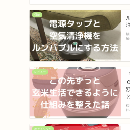
収納
桜
紹
レビュー
桜
(f
ホットクック