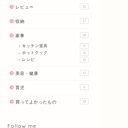
レビュー
31
収納
17
家事
28
キッチン道具
8
ホットクック
15
レシピ
15
美容・健康
12
育児
5
買ってよかったもの
19
Follow me