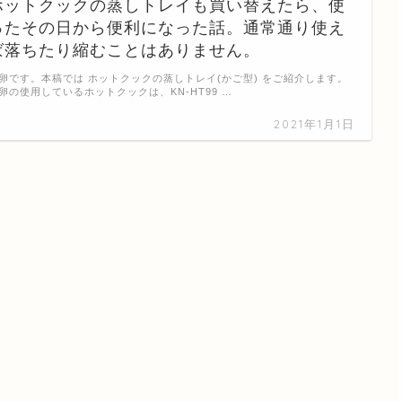
ホットクックの蒸しトレイも買い替えたら、使
ったその日から便利になった話。通常通り使え
ば落ちたり縮むことはありません。
卵です。本稿では ホットクックの蒸しトレイ(かご型) をご紹介します。
卵の使用しているホットクックは、KN-HT99 …
2021年1月1日