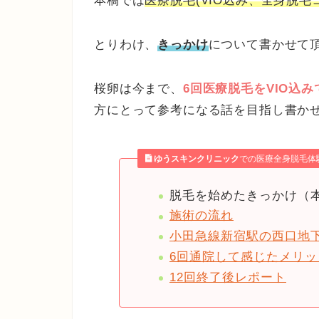
本稿では
医療脱毛(VIO込み、全身脱毛
とりわけ、
きっかけ
について書かせて
桜卵は今まで、
6回医療脱毛をVIO込
方にとって参考になる話を目指し書か
ゆうスキンクリニック
での医療全身脱毛体
脱毛を始めたきっかけ（
施術の流れ
小田急線新宿駅の西口地
6回通院して感じたメリ
12回終了後レポート