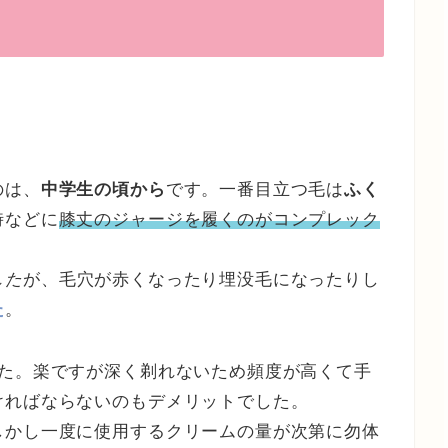
のは、
中学生の頃から
です。一番目立つ毛は
ふく
時などに
膝丈のジャージを履くのがコンプレック
した
が、毛穴が赤くなったり埋没毛になったりし
た
。
た。楽ですが深く剃れないため頻度が高くて手
ければならないのもデメリットでした。
しかし一度に使用するクリームの量が次第に勿体