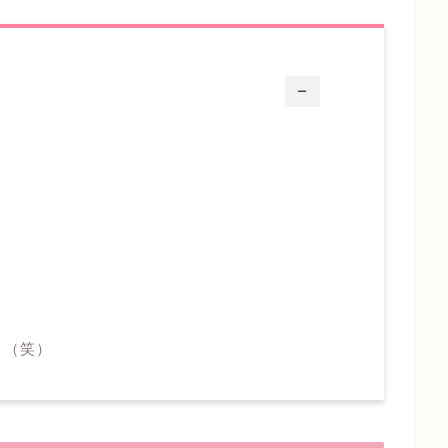
ー
！（笑）