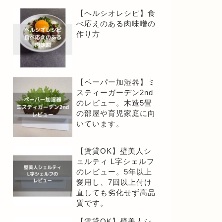
【ヘルシオレシピ】食
べ応えのある肉味噌の
作り方
【ペーパー加湿器】ミ
スティーガーデン2nd
のレビュー。木造5畳
の部屋や育児家庭に向
いています。
【賃貸OK】壁美人シ
ェルティ L字シェルフ
のレビュー。5年以上
愛用し、7回以上付け
直しても劣化せず高品
質です。
【賃貸OK】壁美人シ