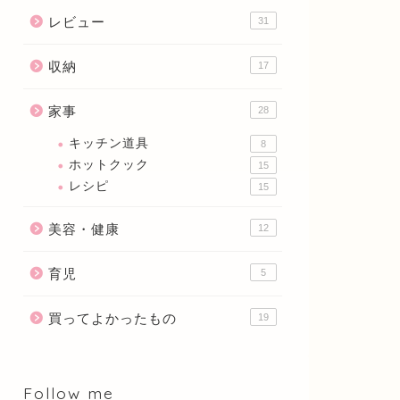
レビュー
31
収納
17
家事
28
キッチン道具
8
ホットクック
15
レシピ
15
美容・健康
12
育児
5
買ってよかったもの
19
Follow me