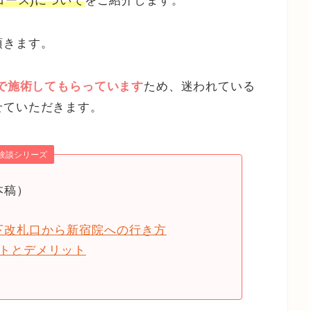
コース)について
をご紹介します。
頂きます。
みで施術してもらっています
ため、迷われている
せていただきます。
験談シリーズ
本稿）
下改札口から新宿院への行き方
ットとデメリット