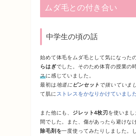
ムダ毛との付き合い
中学生の頃の話
始めて体毛をムダ毛として気になった
らはぎ
でした。そのため体育の授業の
ス
に感じていました。
最初は
地道に
ピンセット
で抜いていま
て肌に
ストレスをかなりかけていまし
また他にも、
ジレット4枚刃
を使いまし
間でした。また、傷があったら避けな
除毛剤を
一度使ってみたりしました。