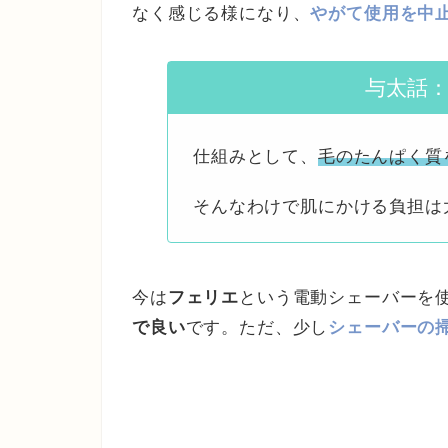
なく感じる様になり、
やがて使用を中
与太話
仕組みとして、
毛のたんぱく質
そんなわけで肌にかける負担は
今は
フェリエ
という電動シェーバーを
で良い
です。ただ、少し
シェーバーの