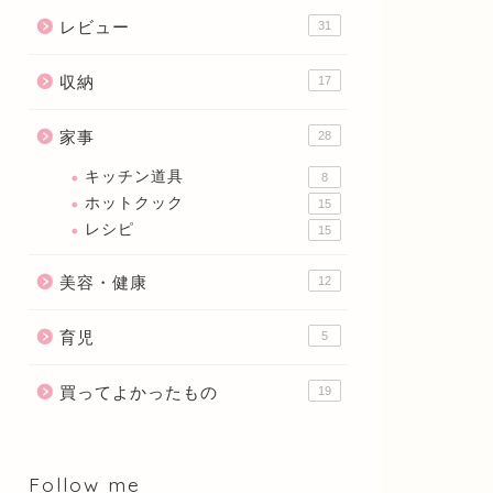
レビュー
31
収納
17
家事
28
キッチン道具
8
ホットクック
15
レシピ
15
美容・健康
12
育児
5
買ってよかったもの
19
Follow me