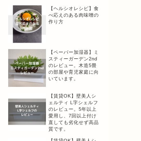
【ヘルシオレシピ】食
べ応えのある肉味噌の
作り方
【ペーパー加湿器】ミ
スティーガーデン2nd
のレビュー。木造5畳
の部屋や育児家庭に向
いています。
【賃貸OK】壁美人シ
ェルティ L字シェルフ
のレビュー。5年以上
愛用し、7回以上付け
直しても劣化せず高品
質です。
【賃貸OK】壁美人シ