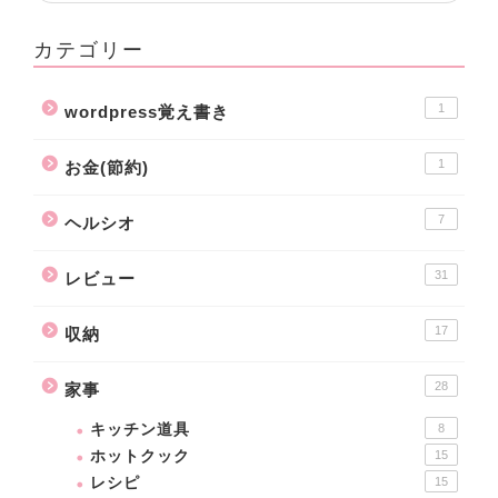
カテゴリー
1
wordpress覚え書き
1
お金(節約)
7
ヘルシオ
31
レビュー
17
収納
28
家事
キッチン道具
8
ホットクック
15
レシピ
15