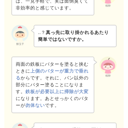
は、一見手軽で、実は面倒臭くて
桜卵
非効率的と感じています。
..？
真っ先に取り掛かれるあたり
簡単ではないですか。
餅玉子
両面の鉄板にバターを塗ると挟む
ときに
上側のバターが重力で垂れ
桜卵
る
からです。それに、パン以外の
部分にバター塗ることになりま
す。
鉄板が必要以上に掃除が大変
になります。あとせっかくのバタ
ーが
勿体ない
です。