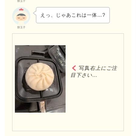
餅玉子
えっ、じゃあこれは一体…?
餅玉子
写真
右上にご注
目下さい…