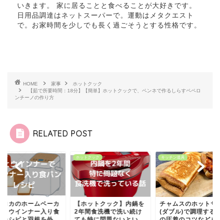
いきます。 家に居ることと食べることが大好きです。
日用品調達はネットスーパーで。運動はメタクエスト
で。お家時間を少しでも長く過ごそうとする性格です。
HOME
家事
ホットクック
【茹で所要時間：18分】【簡単】ホットクックで、ペンネで作るしらすペペロ
ンチーノの作り方
RELATED POST
ピ
ホットクック
キッチン道具
シロカのホームベーカ
【ホットクック】内鍋を
チャムスのホットサ
ー】ウインナー入り食
2年間食洗機で洗い続け
(ダブル)で調理する
ンレシピと羽根を外
ても特に問題ないとい
の圧着のコツなどをお.