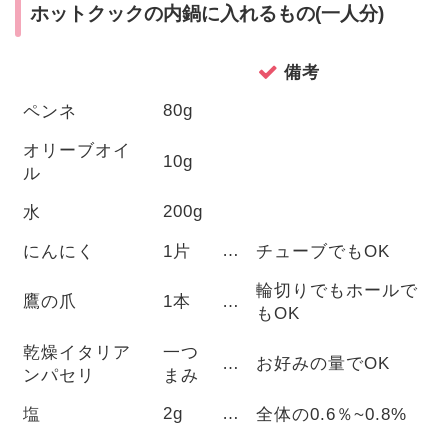
ホットクックの内鍋に入れるもの(一人分)
備考
80g
ペンネ
オリーブオイ
10g
ル
200g
水
…
にんにく
1片
チューブでもOK
輪切りでもホールで
鷹の爪
1本
…
もOK
乾燥イタリア
一つ
…
お好みの量でOK
ンパセリ
まみ
2g
…
塩
全体の0.6％~0.8%