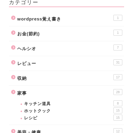
カテゴリー
1
wordpress覚え書き
1
お金(節約)
7
ヘルシオ
31
レビュー
17
収納
28
家事
キッチン道具
8
ホットクック
15
レシピ
15
12
美容・健康