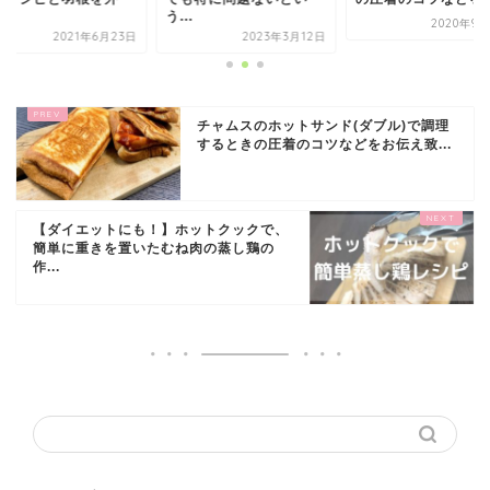
.
う...
2020年9月
2021年6月23日
2023年3月12日
チャムスのホットサンド(ダブル)で調理
するときの圧着のコツなどをお伝え致...
【ダイエットにも！】ホットクックで、
簡単に重きを置いたむね肉の蒸し鶏の
作...