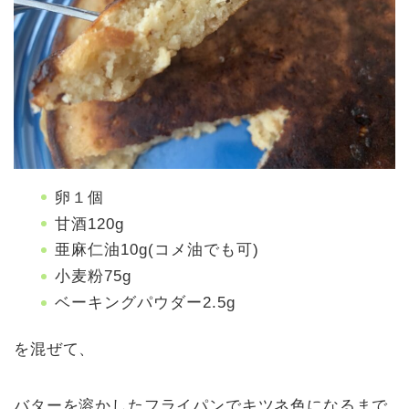
卵１個
甘酒120g
亜麻仁油10g(コメ油でも可)
小麦粉75g
ベーキングパウダー2.5g
を混ぜて、
バターを溶かしたフライパンでキツネ色になるまで