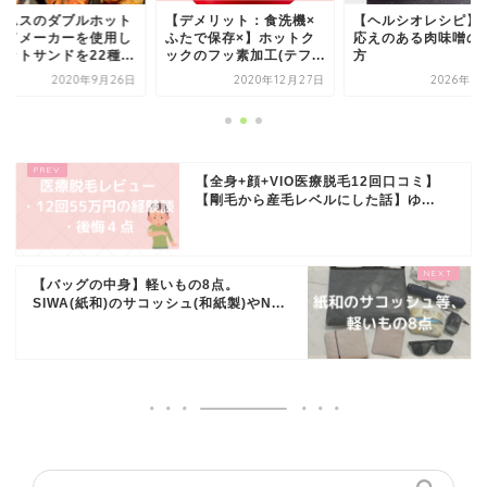
ャムスのダブルホット
【デメリット：食洗機×
【ヘルシオレシピ】
ンドメーカーを使用し
ふたで保存×】ホットク
応えのある肉味噌の
ットサンドを22種...
ックのフッ素加工(テフ...
方
2020年9月26日
2020年12月27日
2026年5
【全身+顔+VIO医療脱毛12回口コミ】
【剛毛から産毛レベルにした話】ゆ...
【バッグの中身】軽いもの8点。
SIWA(紙和)のサコッシュ(和紙製)やN...