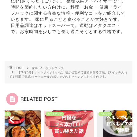
桜卵(さくらたまご)です。 整理収納アドバイザーです。
時間を節約したい方向けに、料理・お金 ・健康・ライ
フハックに関する有益な情報・便利なコトをご紹介して
いきます。 家に居ることと食べることが大好きです。
日用品調達はネットスーパーで。運動はメタクエスト
で。お家時間を少しでも長く過ごそうとする性格です。
HOME
家事
ホットクック
【準備5分】ホットクックレシピ。寝かせ玄米で甘酒を作る方法。(スイッチ入れ
て６時間で完成)オートミールのポリッジのトッピングにおすすめです。
RELATED POST
チン道具
ホットクック
ヘルシオ