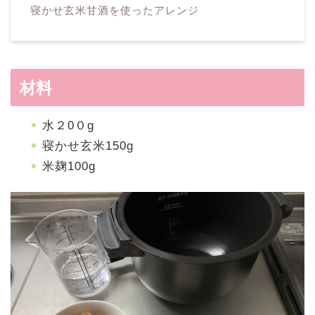
寝かせ玄米甘酒を使ったアレンジ
材料
水２0０g
寝かせ玄米150g
米麹100g