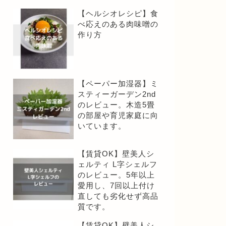
【ヘルシオレシピ】食
べ応えのある肉味噌の
作り方
【ペーパー加湿器】ミ
スティーガーデン2nd
のレビュー。木造5畳
の部屋や育児家庭に向
いています。
【賃貸OK】壁美人シ
ェルティ L字シェルフ
のレビュー。5年以上
愛用し、7回以上付け
直しても劣化せず高品
質です。
【賃貸OK】壁美人シ