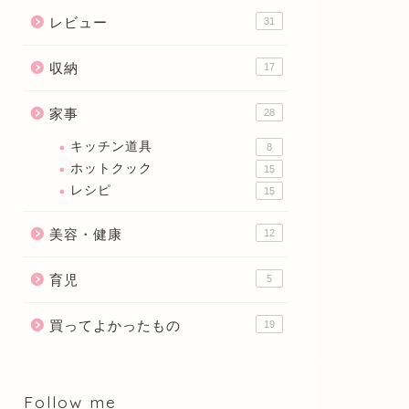
レビュー
31
収納
17
家事
28
キッチン道具
8
ホットクック
15
レシピ
15
美容・健康
12
育児
5
買ってよかったもの
19
Follow me