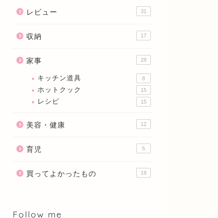
レビュー
31
収納
17
家事
28
キッチン道具
8
ホットクック
15
レシピ
15
美容・健康
12
育児
5
買ってよかったもの
19
Follow me