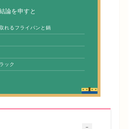
の結論を申すと
取れるフライパンと鍋
ラック
ー