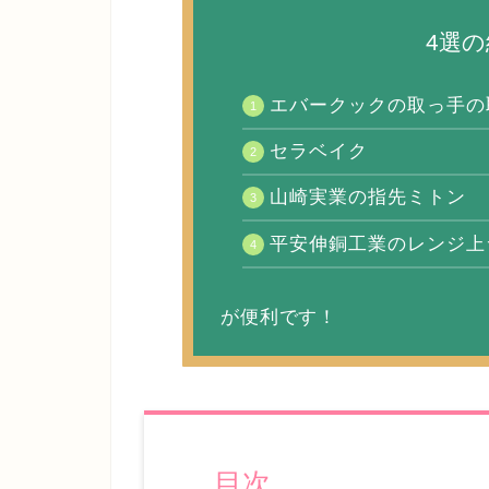
4選
エバークックの取っ手の
セラベイク
山崎実業の指先ミトン
平安伸銅工業のレンジ上
が便利です！
目次