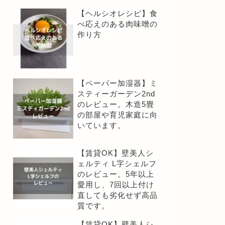
【ヘルシオレシピ】食
べ応えのある肉味噌の
作り方
【ペーパー加湿器】ミ
スティーガーデン2nd
のレビュー。木造5畳
の部屋や育児家庭に向
いています。
【賃貸OK】壁美人シ
ェルティ L字シェルフ
のレビュー。5年以上
愛用し、7回以上付け
直しても劣化せず高品
質です。
【賃貸OK】壁美人シ