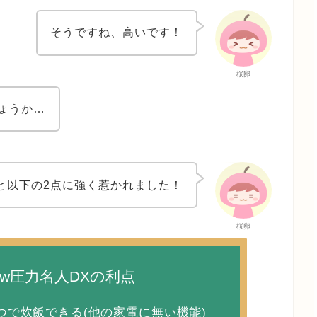
そうですね、高いです！
桜卵
ょうか…
と以下の2点に強く惹かれました！
桜卵
ew圧力名人DXの利点
つで炊飯できる(他の家電に無い機能)