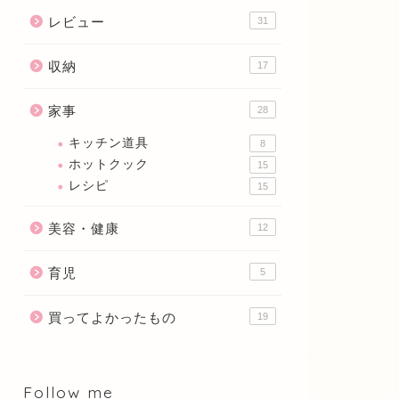
レビュー
31
収納
17
家事
28
キッチン道具
8
ホットクック
15
レシピ
15
美容・健康
12
育児
5
買ってよかったもの
19
Follow me