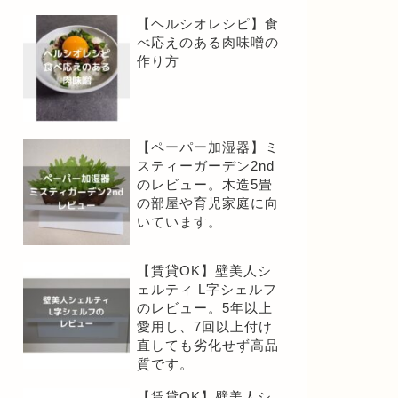
【ヘルシオレシピ】食
べ応えのある肉味噌の
作り方
【ペーパー加湿器】ミ
スティーガーデン2nd
のレビュー。木造5畳
の部屋や育児家庭に向
いています。
【賃貸OK】壁美人シ
ェルティ L字シェルフ
のレビュー。5年以上
愛用し、7回以上付け
直しても劣化せず高品
質です。
【賃貸OK】壁美人シ