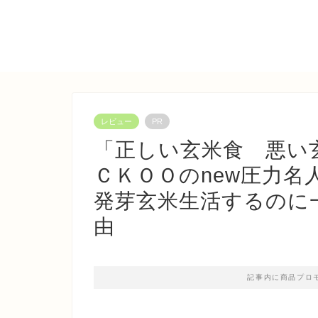
レビュー
PR
「正しい玄米食 悪い
ＣＫＯＯのnew圧力名
発芽玄米生活するのに
由
記事内に商品プロ