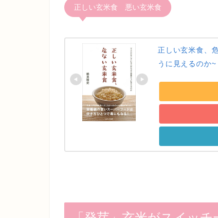
正しい玄米食 悪い玄米食
正しい玄米食、
うに見えるのか~
「発芽」玄米がスイッチ