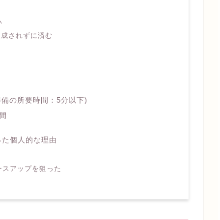
い
生成されずに済む
準備の所要時間：5分以下)
間
った個人的な理由
ースアップを狙った